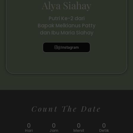
Alya Siahay
Putri Ke-2 dari
Bapak Melkianus Patty
dan Ibu Maria Siahay
@Instagram
Count The Date
0
0
0
0
Hari
Jam
Menit
Detik