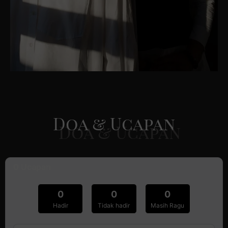
Doa & Ucapan
0
Ucapan
0
0
0
Hadir
Tidak hadir
Masih Ragu