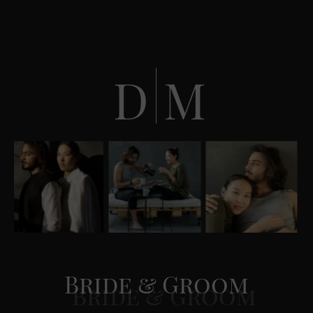
D
M
Bride & Groom